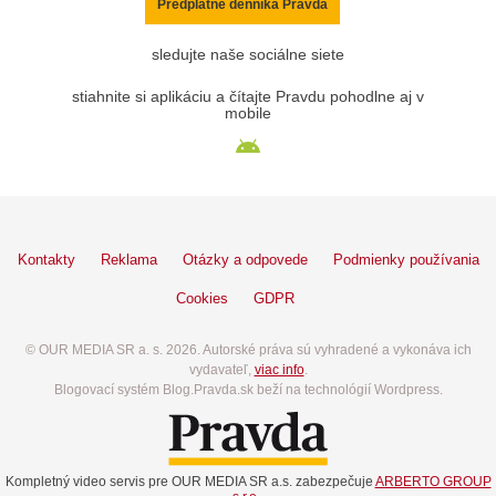
Predplatné denníka Pravda
sledujte naše sociálne siete
stiahnite si aplikáciu a čítajte Pravdu pohodlne aj v
mobile
Kontakty
Reklama
Otázky a odpovede
Podmienky používania
Cookies
GDPR
© OUR MEDIA SR a. s. 2026. Autorské práva sú vyhradené a vykonáva ich
vydavateľ,
viac info
.
Blogovací systém Blog.Pravda.sk beží na technológií Wordpress.
Kompletný video servis pre OUR MEDIA SR a.s. zabezpečuje
ARBERTO GROUP