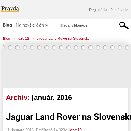
Registrácia
Prihlásenie
Blog
Najnovšie články
Najčítanejšie články
Blog
>
jozef12
>
Jaguar Land Rover na Slovensku
Najkomentovanejšie články
Zoznam blogov
Komerčné blogy
Archív:
január, 2016
Jaguar Land Rover na Slovensk
11. januára 2016, Prečítané 14 023x,
jozef12