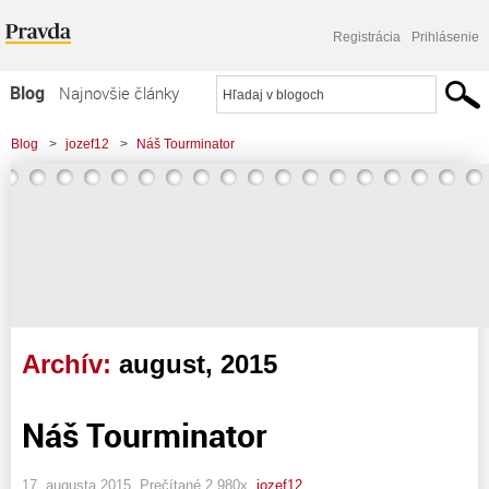
Registrácia
Prihlásenie
Blog
Najnovšie články
Najčítanejšie články
Blog
>
jozef12
>
Náš Tourminator
Najkomentovanejšie články
Zoznam blogov
Komerčné blogy
Archív:
august, 2015
Náš Tourminator
17. augusta 2015, Prečítané 2 980x,
jozef12