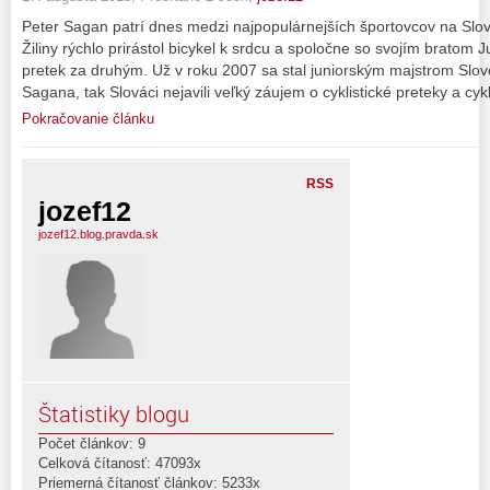
Peter Sagan patrí dnes medzi najpopulárnejších športovcov na Sl
Žiliny rýchlo prirástol bicykel k srdcu a spoločne so svojím bratom 
pretek za druhým. Už v roku 2007 sa stal juniorským majstrom Slov
Sagana, tak Slováci nejavili veľký záujem o cyklistické preteky a cykl
Pokračovanie článku
RSS
jozef12
jozef12.blog.pravda.sk
Štatistiky blogu
Počet článkov: 9
Celková čítanosť: 47093x
Priemerná čítanosť článkov: 5233x