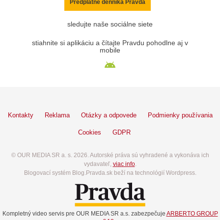
Predplatné denníka Pravda
sledujte naše sociálne siete
stiahnite si aplikáciu a čítajte Pravdu pohodlne aj v
mobile
Kontakty
Reklama
Otázky a odpovede
Podmienky používania
Cookies
GDPR
© OUR MEDIA SR a. s. 2026. Autorské práva sú vyhradené a vykonáva ich
vydavateľ,
viac info
.
Blogovací systém Blog.Pravda.sk beží na technológií Wordpress.
Kompletný video servis pre OUR MEDIA SR a.s. zabezpečuje
ARBERTO GROUP